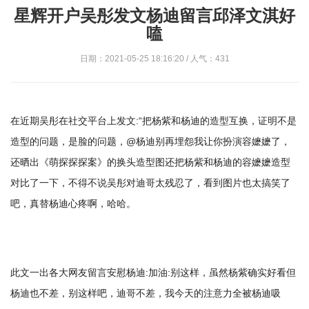
星辉开户吴彤发文杨迪留言邱泽文淇好
嗑
日期：2021-05-25 18:16:20 / 人气：431
在近期吴彤在社交平台上发文:“把杨紫和杨迪的造型互换，证明不是
造型的问题，是脸的问题，@杨迪别再埋怨我让你扮演容嬷嬷了，
还晒出《萌探探探案》的换头造型图还把杨紫和杨迪的容嬷嬷造型
对比了一下，不得不说吴彤对迪哥太残忍了，看到图片也太搞笑了
吧，真替杨迪心疼啊，哈哈。
此文一出各大网友留言安慰杨迪:加油:别这样，虽然杨紫确实好看但
杨迪也不差，别这样吧，迪哥不差，我今天的注意力全被杨迪吸