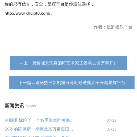
你的只有信誉，安全，星辉平台是你最佳选择，
http://www.xhuipt8.com/。
作者：星辉娱乐平台
←上一篇解晓东现身酒吧艺术家王景愚去世万泰开户
下一篇→迪丽热巴新剧将袭蒋勤勤透露儿子长相星辉平台
新闻资讯
News
曲栅栅:嫁给了一个穷困潦倒的黄海...
07-13
69岁的陈佩斯，坐拥北京万亩良田...
07-13