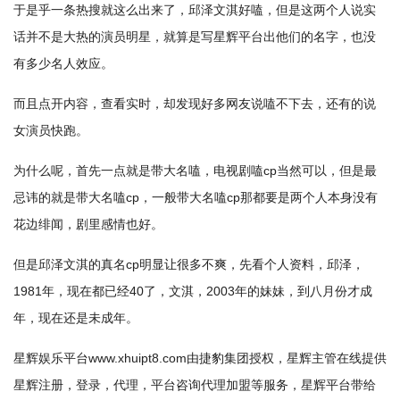
于是乎一条热搜就这么出来了，邱泽文淇好嗑，但是这两个人说实
话并不是大热的演员明星，就算是写星辉平台出他们的名字，也没
有多少名人效应。
而且点开内容，查看实时，却发现好多网友说嗑不下去，还有的说
女演员快跑。
为什么呢，首先一点就是带大名嗑，电视剧嗑cp当然可以，但是最
忌讳的就是带大名嗑cp，一般带大名嗑cp那都要是两个人本身没有
花边绯闻，剧里感情也好。
但是邱泽文淇的真名cp明显让很多不爽，先看个人资料，邱泽，
1981年，现在都已经40了，文淇，2003年的妹妹，到八月份才成
年，现在还是未成年。
星辉娱乐平台www.xhuipt8.com由捷豹集团授权，星辉主管在线提供
星辉注册，登录，代理，平台咨询代理加盟等服务，星辉平台带给